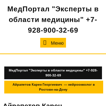
Перейти
МедПортал "Эксперты в
к
содержимому
области медицины" +7-
928-900-32-69
Меню
Меню
МедПортал "Эксперты в области медицины" +7-928-
900-32-69
Айрапетов Карен Георгиевич — нейроонколог в
Ростове-на-Дону