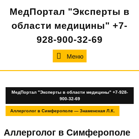
Перейти
МедПортал "Эксперты в
к
содержимому
области медицины" +7-
928-900-32-69
Меню
Меню
МедПортал "Эксперты в области медицины" +7-928-
900-32-69
Аллерголог в Симферополе — Знаменская Л.К.
Аллерголог в Симферополе