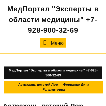
Перейти
МедПортал "Эксперты в
к
содержимому
области медицины" +7-
928-900-32-69
Меню
Меню
МедПортал "Эксперты в области медицины" +7-928-
900-32-69
Астрахань детский Лор — Фернандо Дина
Ранджитовна