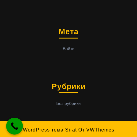
Мета
Войти
Рубрики
Без рубрики
WordPress тема Sirat
От VWThemes