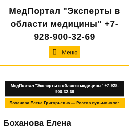
Перейти
МедПортал "Эксперты в
к
содержимому
области медицины" +7-
928-900-32-69
Меню
Меню
МедПортал "Эксперты в области медицины" +7-928-
900-32-69
Боханова Елена Григорьевна — Ростов пульмонолог
Боханова Елена