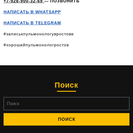
+7-928-900-32-69
— ПОЗВОНИТЬ
НАПИСАТЬ В WHATSAPP
НАПИСАТЬ В TELEGRAM
#записькпульмонологувростове
#хорошийпульмонологростов
Поиск
Найти: