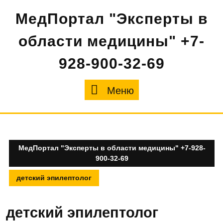
Перейти
МедПортал "Эксперты в
к
содержимому
области медицины" +7-
928-900-32-69
Меню
Меню
МедПортал "Эксперты в области медицины" +7-928-
900-32-69
детский эпилептолог
детский эпилептолог