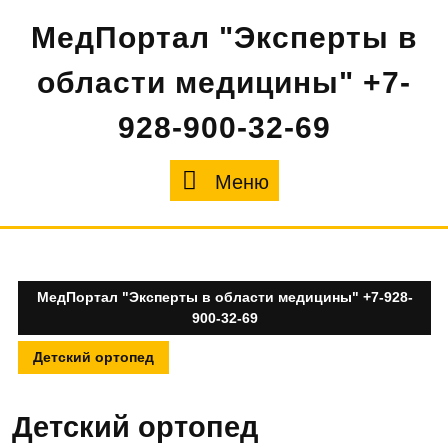
Перейти
МедПортал "Эксперты в
к
содержимому
области медицины" +7-
928-900-32-69
Меню
Меню
МедПортал "Эксперты в области медицины" +7-928-
900-32-69
Детский ортопед
Детский ортопед