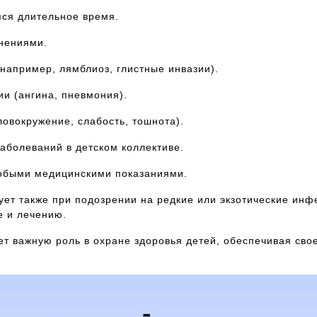
ся длительное время.
нениями.
например, лямблиоз, глистные инвазии).
и (ангина, пневмония).
овокружение, слабость, тошнота).
болеваний в детском коллективе.
обыми медицинскими показаниями.
ует также при подозрении на редкие или экзотические инф
е и лечению.
ет важную роль в охране здоровья детей, обеспечивая св