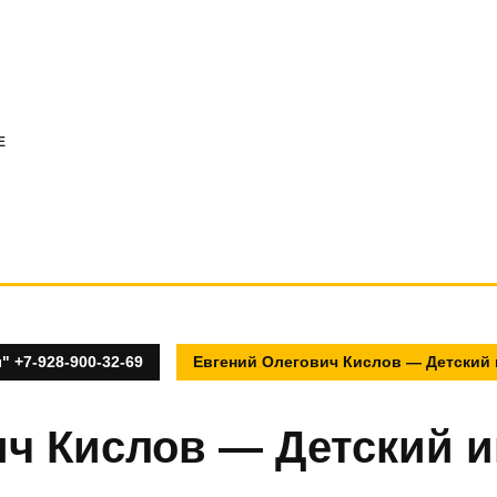
E
 +7-928-900-32-69
Евгений Олегович Кислов — Детский
ич Кислов — Детский 