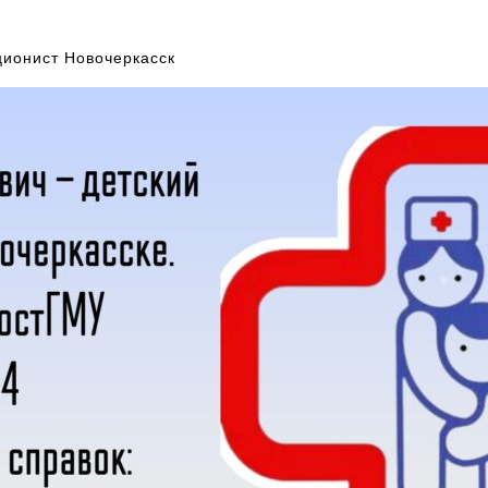
ционист Новочеркасск