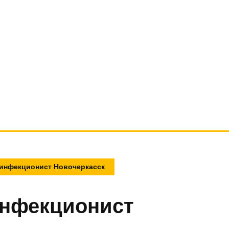
 инфекционист Новочеркасск
инфекционист