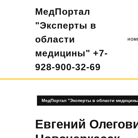
Перейти
МедПортал
к
содержимому
"Эксперты в
области
HOM
медицины" +7-
928-900-32-69
МедПортал "Эксперты в области медицины"
Евгений Олегов