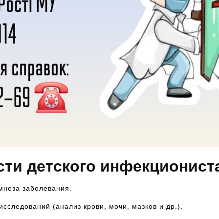
ти детского инфекционист
мнеза заболевания.
следований (анализ крови, мочи, мазков и др.).