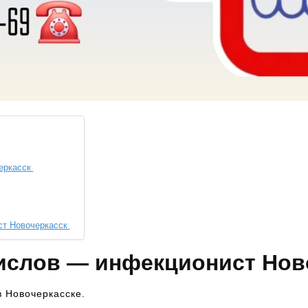
еркасск
ст Новочеркасск
Кислов — инфекционист Нов
в Новочеркасске.