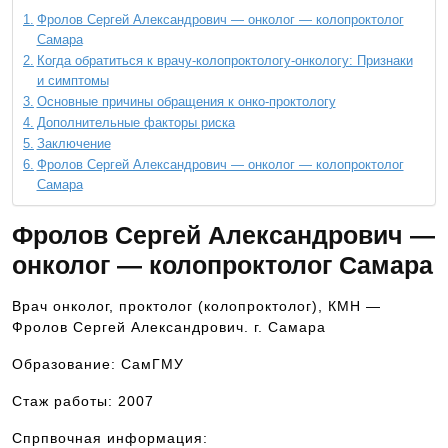
Фролов Сергей Александрович — онколог — колопроктолог
Самара
Когда обратиться к врачу-колопроктологу-онкологу: Признаки
и симптомы
Основные причины обращения к онко-проктологу
Дополнительные факторы риска
Заключение
Фролов Сергей Александрович — онколог — колопроктолог
Самара
Фролов Сергей Александрович —
онколог — колопроктолог Самара
Врач онколог, проктолог (колопроктолог), КМН —
Фролов Сергей Александрович. г. Самара
Образование: СамГМУ
Стаж работы: 2007
Спрпвочная информация: