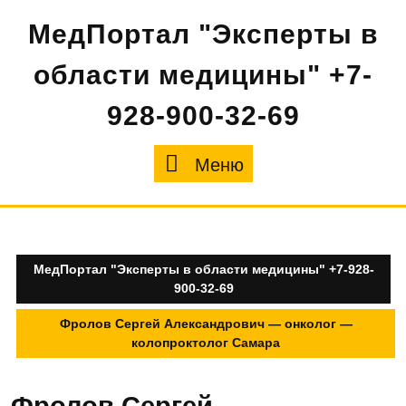
Перейти
МедПортал "Эксперты в
к
содержимому
области медицины" +7-
928-900-32-69
Меню
Меню
МедПортал "Эксперты в области медицины" +7-928-
900-32-69
Фролов Сергей Александрович — онколог —
колопроктолог Самара