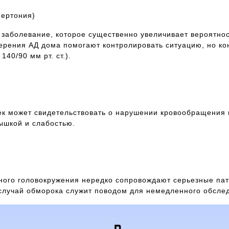
пертония)
 заболевание, которое существенно увеличивает вероятнос
ерения АД дома помогают контролировать ситуацию, но ко
40/90 мм рт. ст.).
ек может свидетельствовать о нарушении кровообращения 
ышкой и слабостью.
е
ного головокружения нередко сопровождают серьезные пат
лучай обморока служит поводом для немедленного обслед