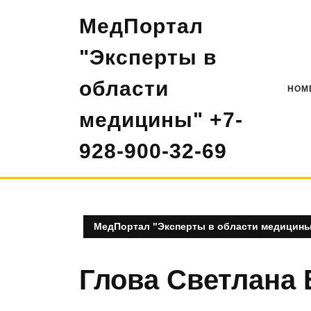
Перейти
МедПортал
к
содержимому
"Эксперты в
области
HOM
медицины" +7-
928-900-32-69
МедПортал "Эксперты в области медицины"
Глова Светлана