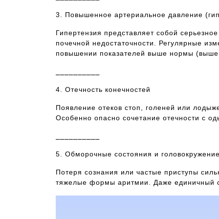
3. Повышенное артериальное давление (ги
Гипертензия представляет собой серьезное
почечной недостаточности. Регулярные изм
повышении показателей выше нормы (выше 1
⎯⎯⎯⎯⎯⎯⎯⎯⎯⎯
4. Отечность конечностей
Появление отеков стоп, голеней или лодыж
Особенно опасно сочетание отечности с од
⎯⎯⎯⎯⎯⎯⎯⎯⎯⎯
5. Обморочные состояния и головокружени
Потеря сознания или частые приступы силь
тяжелые формы аритмии. Даже единичный с