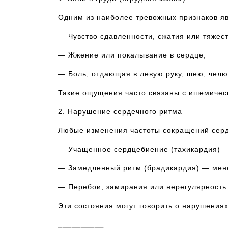
Одним из наиболее тревожных признаков явл
— Чувство сдавленности, сжатия или тяжест
— Жжение или покалывание в сердце;
— Боль, отдающая в левую руку, шею, челю
Такие ощущения часто связаны с ишемичес
2. Нарушение сердечного ритма
Любые изменения частоты сокращений серд
— Учащенное сердцебиение (тахикардия) —
— Замедленный ритм (брадикардия) — мене
— Перебои, замирания или нерегулярность 
Эти состояния могут говорить о нарушения
⎯⎯⎯⎯⎯⎯⎯⎯⎯⎯