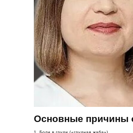
Основные причины 
1. Боли в груди («грудная жаба»)