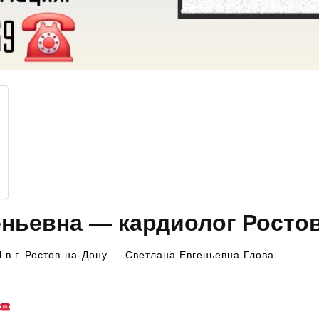
еньевна — кардиолог Росто
Н в г. Ростов-на-Дону — Светлана Евгеньевна Глова.