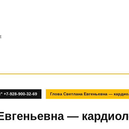
E
 +7-928-900-32-69
Глова Светлана Евгеньевна — карди
 Евгеньевна — кардиол