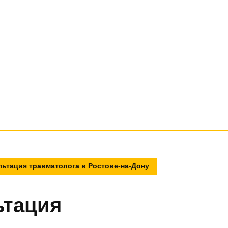
льтация травматолога в Ростове-на-Дону
ьтация