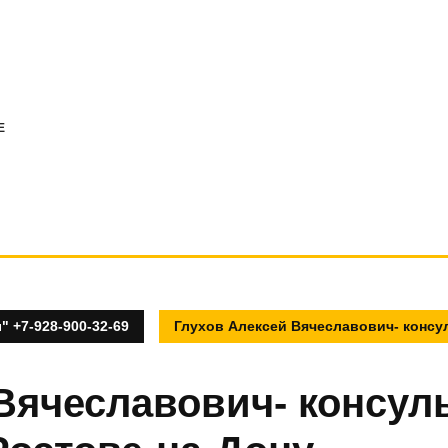
E
 +7-928-900-32-69
Глухов Алексей Вячеславович- консу
Вячеславович- консул