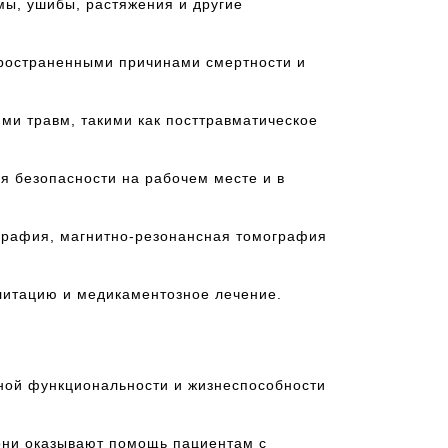
мы, ушибы, растяжения и другие
пространенными причинами смертности и
ми травм, такими как посттравматическое
я безопасности на рабочем месте и в
ография, магнитно-резонансная томография
литацию и медикаментозное лечение.
ьной функциональности и жизнеспособности
 они оказывают помощь пациентам с