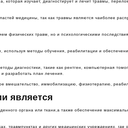
, которая изучает, диагностирует и лечит травмы, перело
бластей медицины, так как травмы являются чаиболее рас
ием физических травм, но и психологическими последствия
, используя методы обучения, реабилитации и обеспечени
етоды диагностики, такие как рентген, компьютерная том
ы и разработать план лечения.
кое вмешательство, иммобилизацию, физиотерапию, реаби
и является
денного органа или ткани,а также обеспечение максимал
ках, травмпунктах и других медицинских учреждениях, где