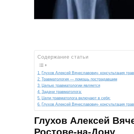
Содержание статьи
Глухов Алексей Вячеславович- консультация трав
Травматология — помощь пострадавшим
Целью травматологии является
Задачи травматолога:
Цели травматолога включают в себя:
Глухов Алексей Вячеславович- консультация тра
Глухов Алексей Вяч
Ростове-на-Дону