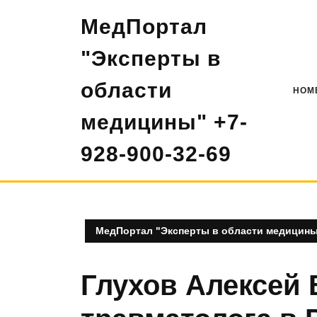
Перейти
МедПортал
к
содержимому
"Эксперты в
области
HOM
медицины" +7-
928-900-32-69
МедПортал "Эксперты в области медицины"
Глухов Алексей 