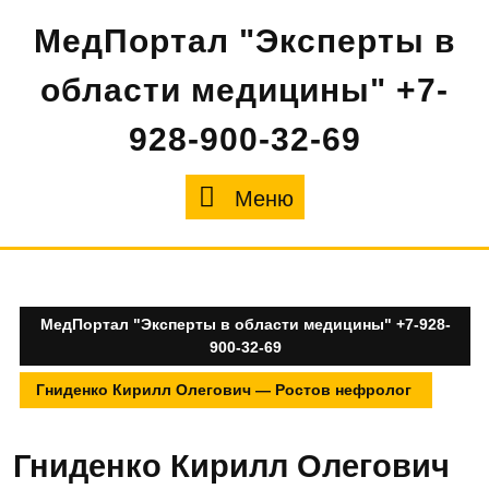
Перейти
МедПортал "Эксперты в
к
содержимому
области медицины" +7-
928-900-32-69
Меню
Меню
МедПортал "Эксперты в области медицины" +7-928-
900-32-69
Гниденко Кирилл Олегович — Ростов нефролог
Гниденко Кирилл Олегович