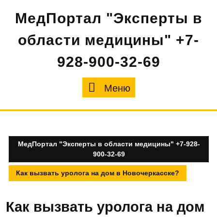
Перейти
МедПортал "Эксперты в
к
содержимому
области медицины" +7-
928-900-32-69
Меню
Меню
МедПортал "Эксперты в области медицины" +7-928-
900-32-69
Как вызвать уролога на дом в Новочеркасске?
Как вызвать уролога на дом