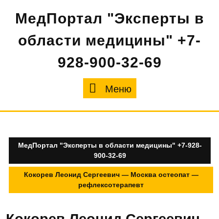
Перейти
МедПортал "Эксперты в
к
содержимому
области медицины" +7-
928-900-32-69
Меню
Меню
МедПортал "Эксперты в области медицины" +7-928-
900-32-69
Кокорев Леонид Сергеевич — Москва остеопат —
рефлексотерапевт