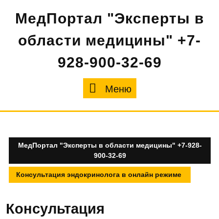
Перейти
МедПортал "Эксперты в
к
содержимому
области медицины" +7-
928-900-32-69
Меню
Меню
МедПортал "Эксперты в области медицины" +7-928-
900-32-69
Консультация эндокринолога в онлайн режиме
Консультация