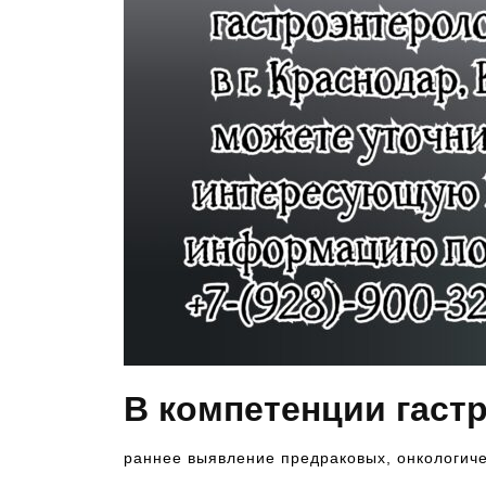
В компетенции гаст
раннее выявление предраковых, онкологич