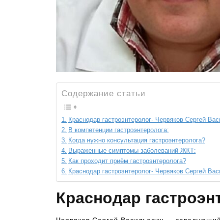
Содержание статьи
Краснодар гастроэнтеролог- Червяков Сергей Ва
В компетенции гастроэнтеролога:
Когда нужно консультация гастроэнтеролога?
Выраженные симптомы заболеваний ЖКТ:
Как проходит приём гастроэнтеролога?
Краснодар гастроэнтеролог- Червяков Сергей Ва
Краснодар гастроэн