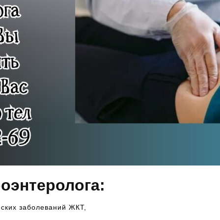
роэнтеролога:
еских заболеваний ЖКТ,