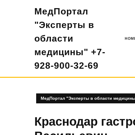
Перейти
МедПортал
к
содержимому
"Эксперты в
области
HOM
медицины" +7-
928-900-32-69
МедПортал "Эксперты в области медицины"
Краснодар гастр