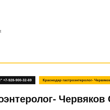
E
 +7-928-900-32-69
Краснодар гастроэнтеролог- Червяк
оэнтеролог- Червяков 