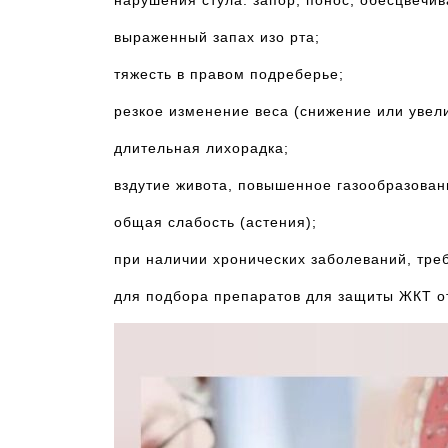
нарушения стула: запор, понос, обесцвечив
выраженный запах изо рта;
тяжесть в правом подреберье;
резкое изменение веса (снижение или увел
длительная лихорадка;
вздутие живота, повышенное газообразован
общая слабость (астения);
при наличии хронических заболеваний, тр
для подбора препаратов для защиты ЖКТ от