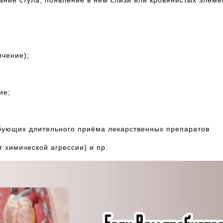
ание стула, появление в нём слизи или кровянистых элеме
ичение);
ие;
ебующих длительного приёма лекарственных препаратов
 химической агрессии) и пр.