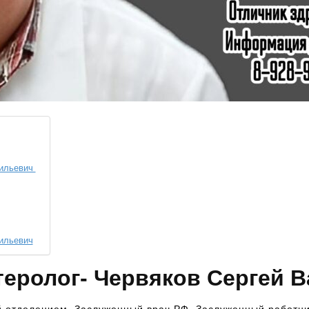
сильевич
сильевич
теролог- Червяков Сергей 