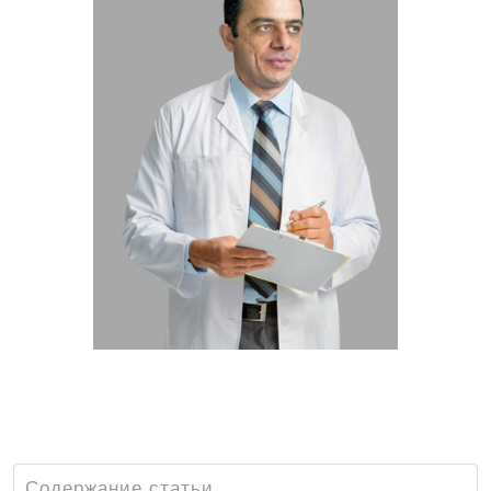
Киртанасов Яков Павлович —
малоинвазивный хирург, ренгенолог, врач
высшей категории, к.м.н
Содержание статьи