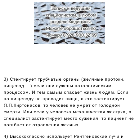
Запись к ведущим специалистам на
любые обследования стационарно и
амбулаторно
3) Стентирует трубчатые органы (желчные протоки,
пищевод …) если они сужены патологическим
процессом. И тем самым спасает жизнь людям. Если
по пищеводу не проходит пища, а его застентирует
Я.П.Киртонасов, то человек не умрёт от голодной
смерти. Или если у человека механическая желтуха, а
специалист застентирует место сужения, то пациент не
погибнет от отравления желчью.
4) Высококлассно использует Рентгеновские лучи и