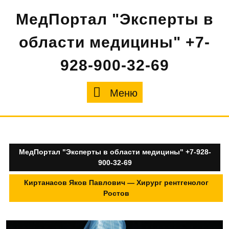
Перейти
МедПортал "Эксперты в
к
содержимому
области медицины" +7-
928-900-32-69
Меню
Меню
МедПортал "Эксперты в области медицины" +7-928-
900-32-69
Киртанасов Яков Павлович — Хирург рентгенолог
Ростов