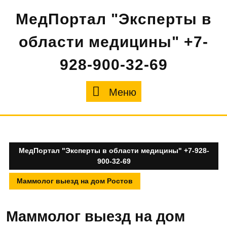
Перейти
МедПортал "Эксперты в
к
содержимому
области медицины" +7-
928-900-32-69
Меню
Меню
МедПортал "Эксперты в области медицины" +7-928-
900-32-69
Маммолог выезд на дом Ростов
Маммолог выезд на дом