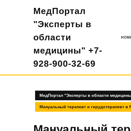
Перейти
МедПортал
к
содержимому
"Эксперты в
области
HOM
медицины" +7-
928-900-32-69
МедПортал "Эксперты в области медицины"
Мануальный терапевт и гирудотерапевт в
Мануальный тера