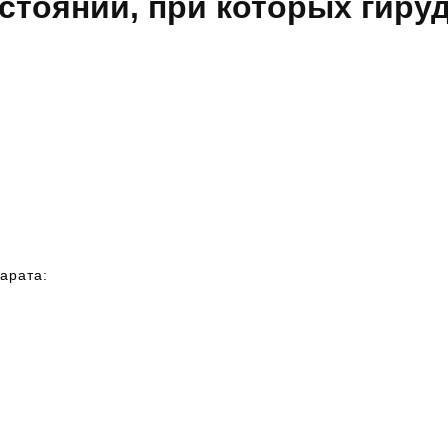
остояний, при которых гиру
:
арата: