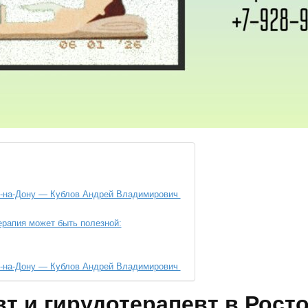
ве-на-Дону — Кублов Андрей Владимирович
ерапия может быть полезной:
ве-на-Дону — Кублов Андрей Владимирович
т и гирудотерапевт в Рост