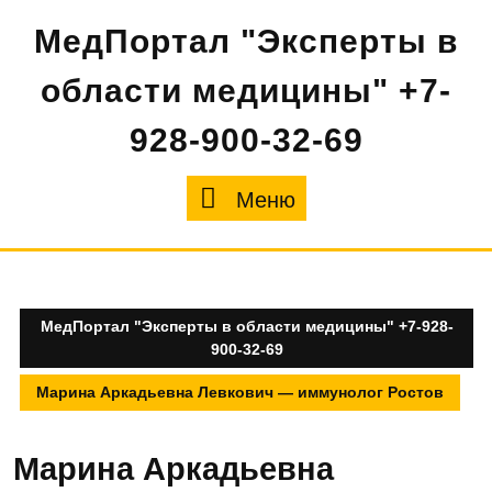
Перейти
МедПортал "Эксперты в
к
содержимому
области медицины" +7-
928-900-32-69
Меню
Меню
МедПортал "Эксперты в области медицины" +7-928-
900-32-69
Марина Аркадьевна Левкович — иммунолог Ростов
Марина Аркадьевна