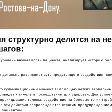
я структурно делится на н
шагов:
т уровень внушаемости пациента, анализирует историю бо
 детально разъясняет суть предстоящего воздействия, сн
Это кульминационный момент. С помощью четких вербальны
приведет к тяжелым последствиям для здоровья. Для усиле
прокидывание головы, воздействие на болевые точки (тро
се эти действия сопровождаются строгим предупреждением
м пациентом.