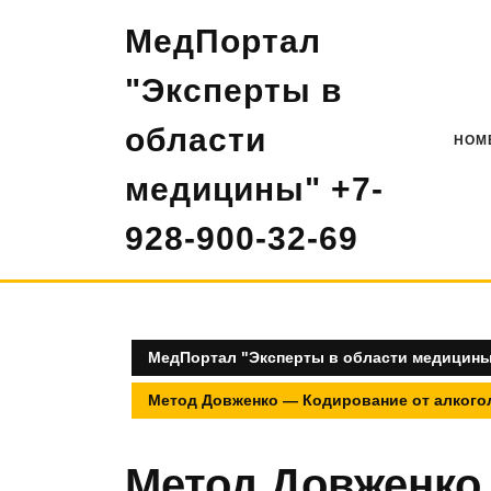
Перейти
МедПортал
к
содержимому
"Эксперты в
области
HOM
медицины" +7-
928-900-32-69
МедПортал "Эксперты в области медицины"
Метод Довженко — Кодирование от алкогол
Метод Довженко 