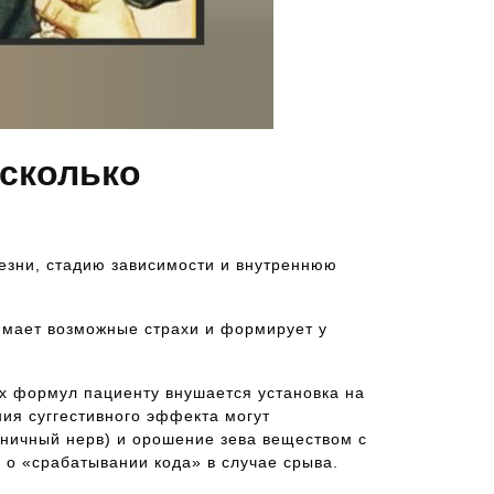
есколько
лезни, стадию зависимости и внутреннюю
имает возможные страхи и формирует у
х формул пациенту внушается установка на
ния суггестивного эффекта могут
йничный нерв) и орошение зева веществом с
 о «срабатывании кода» в случае срыва.