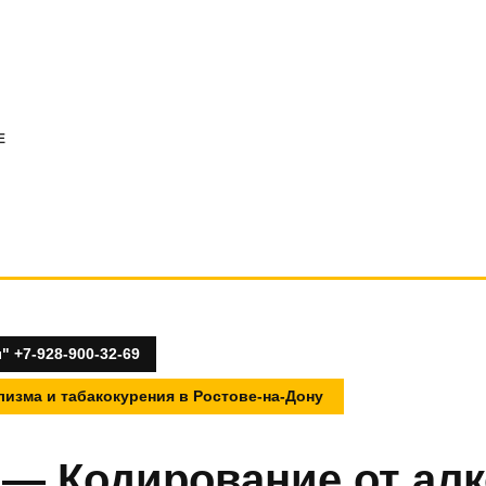
E
 +7-928-900-32-69
изма и табакокурения в Ростове-на-Дону
— Кодирование от алк