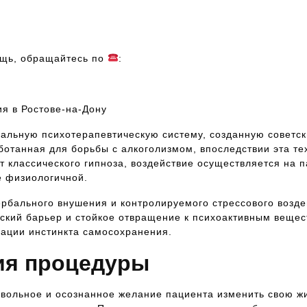
ощь, обращайтесь по
:
ия в Ростове-на-Дону
нальную психотерапевтическую систему, созданную совет
ботанная для борьбы с алкоголизмом, впоследствии эта те
т классического гипноза, воздействие осуществляется на 
е физиологичной.
рбального внушения и контролируемого стрессового возде
кий барьер и стойкое отвращение к психоактивным вещест
вации инстинкта самосохранения.
ия процедуры
вольное и осознанное желание пациента изменить свою жи