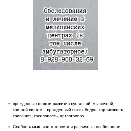
Запись к ведущим специалистам на
любые обследования стационарно
и амбулаторно
врожденные пороки развития суставной, мышечной,
костной систем – врожденный вывих бедра, карликовость,
кривошея, косолапость, артрогрипоз.
Слабость мыш-чного корсета и различные особенности