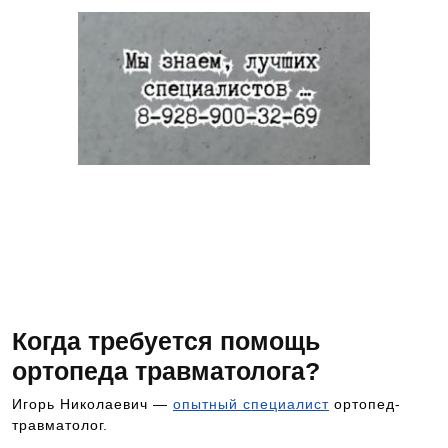
Если Вам нужна консультация на предмет, к
какому доктору обратиться, где пройти
обследование в кротчайшие сроки и т.п.,
звоните Чтобы попасть на прием к данному
специалисту, позвоните по номеру телефона
8-928-900-32-69
Когда требуется помощь
ортопеда травматолога?
Игорь Николаевич —
опытный специалист
ортопед-
травматолог.