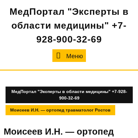
Перейти
МедПортал "Эксперты в
к
содержимому
области медицины" +7-
928-900-32-69
Меню
Меню
МедПортал "Эксперты в области медицины" +7-928-
900-32-69
Моисеев И.Н. — ортопед травматолог Ростов
Моисеев И.Н. — ортопед