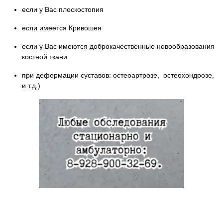
если у Вас плоскостопия
если имеется Кривошея
если у Вас имеются доброкачественные новообразования
костной ткани
при деформации суставов: остеоартрозе, остеохондрозе,
и т.д.)
Звоните и записывайтесь на консультацию к
ведущим специалистам в области медицины
— 8-928-900-32-69