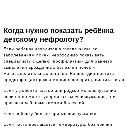
кротчайшие сроки и т.п., звоните Чтобы попасть
на прием к данному специалисту, позвоните по
номеру телефона 8-928-900-32-69
Когда нужно показать ребёнка
детскому нефрологу?
Если ребенок находится в группе риска по
заболеваниям почек, необходимо показывать
специалисту с целью профилактики для раннего
выявления врожденных болезней почек и
мочевыделительных органов. Ранняя диагностика
предотвращает развитие пиелонефрита, цистита и др.
Если у ребёнка частое или редкое мочеиспускание,
если он не может удерживать мочеиспускание, эти
признаки м.б. симптомами болезней.
Если ребенку больно при мочеиспускании
Если часто повышается температура, без причин