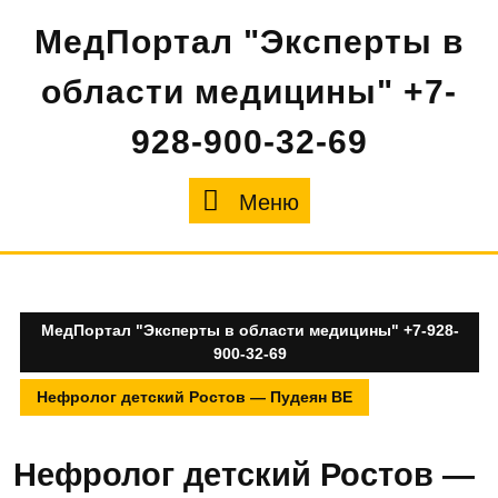
Перейти
МедПортал "Эксперты в
к
содержимому
области медицины" +7-
928-900-32-69
Меню
Меню
МедПортал "Эксперты в области медицины" +7-928-
900-32-69
Нефролог детский Ростов — Пудеян ВЕ
Нефролог детский Ростов —