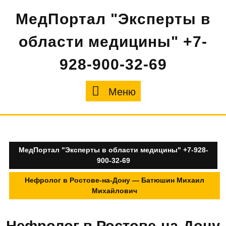
Перейти
МедПортал "Эксперты в
к
содержимому
области медицины" +7-
928-900-32-69
Меню
Меню
МедПортал "Эксперты в области медицины" +7-928-
900-32-69
Нефролог в Ростове-на-Дону — Батюшин Михаил
Михайлович