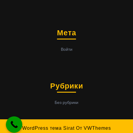
Мета
Войти
Рубрики
Без рубрики
WordPress тема Sirat
От VWThemes