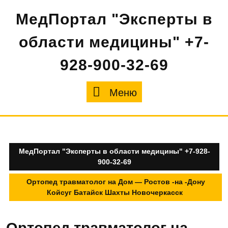
Перейти
МедПортал "Эксперты в
к
содержимому
области медицины" +7-
928-900-32-69
Меню
Меню
МедПортал "Эксперты в области медицины" +7-928-
900-32-69
Ортопед травматолог на Дом — Ростов -на -Дону
Койсуг Батайск Шахты Новочеркасск