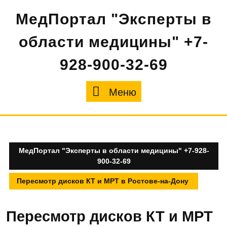
Перейти
МедПортал "Эксперты в
к
содержимому
области медицины" +7-
928-900-32-69
Меню
Меню
МедПортал "Эксперты в области медицины" +7-928-
900-32-69
Пересмотр дисков КТ и МРТ в Ростове-на-Дону
Пересмотр дисков КТ и МРТ