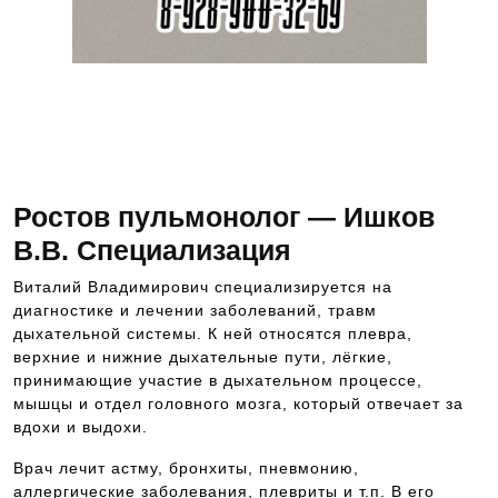
Как записаться на прием к специалисту? Это
просто. Вам следует всего лишь позвонить по
телефону 8 918- 55- 44 -698 и записаться на
консультацию к врачу
Ростов пульмонолог — Ишков
В.В. Специализация
Виталий Владимирович специализируется на
диагностике и лечении заболеваний, травм
дыхательной системы. К ней относятся плевра,
верхние и нижние дыхательные пути, лёгкие,
принимающие участие в дыхательном процессе,
мышцы и отдел головного мозга, который отвечает за
вдохи и выдохи.
Врач лечит астму, бронхиты, пневмонию,
аллергические заболевания, плевриты и т.п. В его