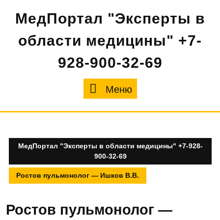
Перейти
МедПортал "Эксперты в
к
содержимому
области медицины" +7-
928-900-32-69
Меню
Меню
МедПортал "Эксперты в области медицины" +7-928-
900-32-69
Ростов пульмонолог — Ишков В.В.
Ростов пульмонолог —