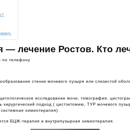
ит?
к врачу
я — лечение Ростов. Кто ле
е по телефону
вообразование стенки мочевого пузыря или слизистой обол
цитологическое исследование мочи, томография, цистогра
ь хирургический подход ( цистэктомию, ТУР мочевого пузы
 системная химиотерапия).
ется БЦЖ-терапия и внутрипузырная химиотерапия.