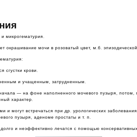
Звоните и мы постараемся Вам помочь
ния
 и микрогематурия.
т окрашивание мочи в розоватый цвет, м.б. эпизодической
гематурия:
я сгустки крови.
зненным и учащенным, затрудненным.
 Сначала — на фоне наполненного мочевого пузыря, потом,
нный характер.
и могут встречаться при др. урологических заболеваниях:
евого пузыря, аденоме простаты и т. п.
 долго и неэффективно лечатся с помощью консервативны