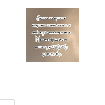
Как записаться на прием к
специалисту? Это просто. Вам
следует всего лишь позвонить по
телефону, указанному выше, и
записаться на консультацию к
врачу