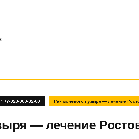
E
 +7-928-900-32-69
Рак мочевого пузыря — лечение Рост
зыря — лечение Росто