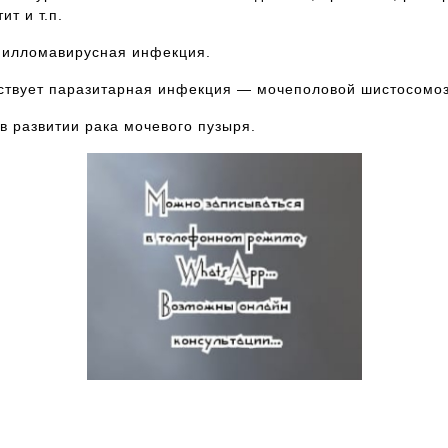
ит и т.п.
апилломавирусная инфекция.
бствует паразитарная инфекция — мочеполовой шистосомоз
 развитии рака мочевого пузыря.
Запись к ведущим специалистам на любые
обследования стационарно и амбулаторно