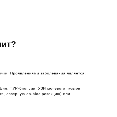
чит?
очки. Проявлениями заболевания является:
фия, ТУР-биопсия, УЗИ мочевого пузыря.
ря, лазерную en-bloc резекцию) или