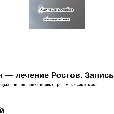
Как записаться на прием к
специалисту? Это просто. Вам
следует всего лишь позвонить по
телефону, указанному выше, и
записаться на консультацию к
врачу
я — лечение Ростов. Запись
ощью при появлении первых тревожных симптомов.
й