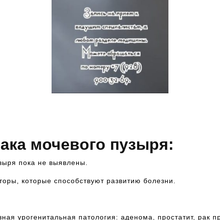
Как записаться на консультацию к
врачу? Звоните — 8-928-900-32-69
ака мочевого пузыря:
зыря пока не выявлены.
оры, которые способствуют развитию болезни.
ная урогенитальная патология: аденома, простатит, рак п