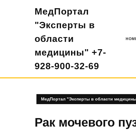
Перейти
МедПортал
к
содержимому
"Эксперты в
области
HOM
медицины" +7-
928-900-32-69
МедПортал "Эксперты в области медицины"
Рак мочевого пу