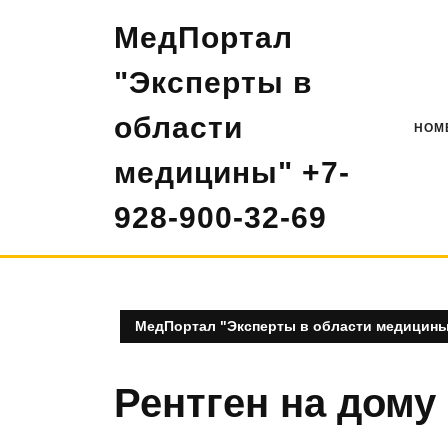
Перейти
МедПортал
к
содержимому
"Эксперты в
области
HOM
медицины" +7-
928-900-32-69
МедПортал "Эксперты в области медицины"
Рентген на дому