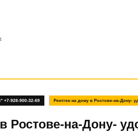
E
 +7-928-900-32-69
Рентген на дому в Ростове-на-Дону- у
 в Ростове-на-Дону- уд