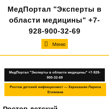
Перейти
МедПортал "Эксперты в
к
содержимому
области медицины" +7-
928-900-32-69
Меню
Меню
МедПортал "Эксперты в области медицины" +7-928-
900-32-69
Ростов детский инфекционист — Харахашян Лариса
Егияевна