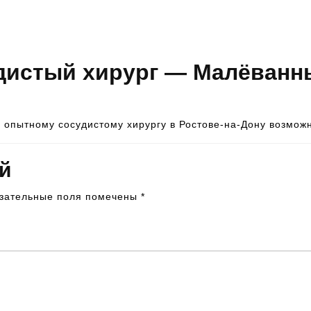
предоставят контактную
информацию со специалистом
дистый хирург — Малёванны
и опытному сосудистому хирургу в Ростове-на-Дону возмо
й
зательные поля помечены
*