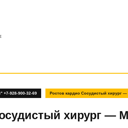
E
 +7-928-900-32-69
Ростов кардио Сосудистый хирург —
Сосудистый хирург — 