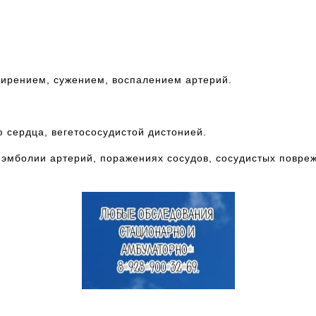
позвонить по телефону 8 918-
55- 44 -698 и записаться на
консультацию к врачу
ширением, сужением, воспалением артерий.
 сердца, вегетососудистой дистонией.
 эмболии артерий, поражениях сосудов, сосудистых повре
Звоните и Вам помогут выбрать
нужного врача, а также,