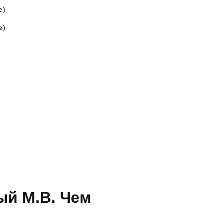
е)
е)
ый М.В. Чем