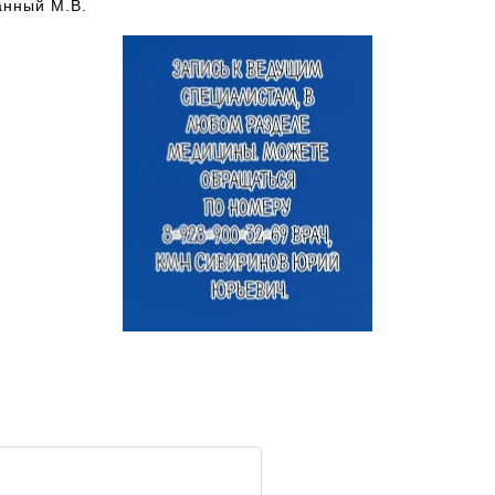
анный М.В.
Для подбора специалиста,
обращайтесь по номеру телефона,
указанному выше