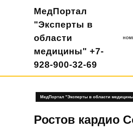
Перейти
МедПортал
к
содержимому
"Эксперты в
области
HOM
медицины" +7-
928-900-32-69
МедПортал "Эксперты в области медицины"
Ростов кардио 