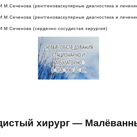
И.М.Сеченова (рентгеноваскулярные диагностика и лечени
И.М.Сеченова (рентгеноваскулярные диагностика и лечени
И.М.Сеченова (сердечно-сосудистая хирургия)
Запись к ведущим
специалистам на любые
обследования стационарно и
амбулаторно
дистый хирург — Малёванн