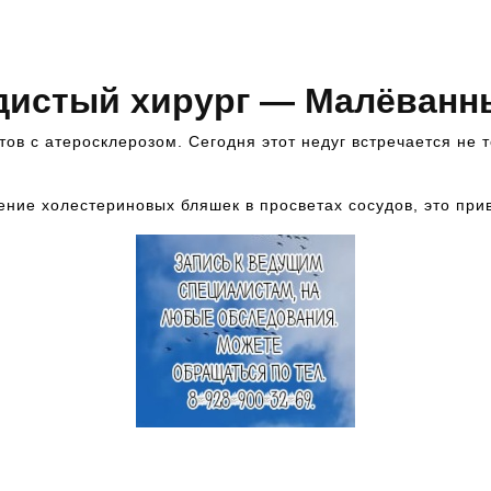
обращайтесь по номеру
телефона, указанному выше
дистый хирург — Малёванны
ов с атеросклерозом. Сегодня этот недуг встречается не 
ние холестериновых бляшек в просветах сосудов, это прив
Как записаться на прием к
специалисту? Это просто.
Вам следует всего лишь