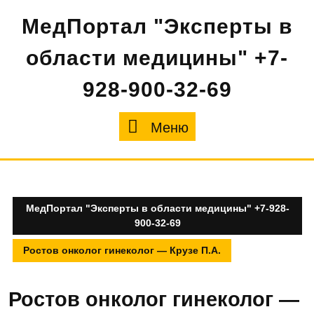
Перейти
МедПортал "Эксперты в
к
содержимому
области медицины" +7-
928-900-32-69
Меню
Меню
МедПортал "Эксперты в области медицины" +7-928-
900-32-69
Ростов онколог гинеколог — Крузе П.А.
Ростов онколог гинеколог —