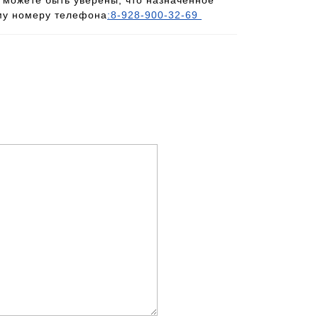
 можете быть уверены, что назначенное
ому номеру телефона
:8-928-900-32-69