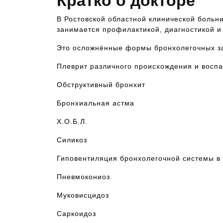
Кратко о докторе
В Ростовской областной клинической больн
занимается профилактикой, диагностикой и
Это осложнённые формы бронхолегочных з
Плеврит различного происхождения и воспа
Обструктивный бронхит
Бронхиальная астма
Х.О.Б.Л.
Силикоз
Гиповентиляция бронхолегочной системы в
Пневмокониоз
Муковисцидоз
Саркоидоз