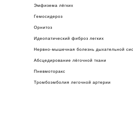
Эмфизема лёгких
Гемосидероз
Орнитоз
Идеопатический фиброз легких
Нервно-мышечная болезнь дыхательной си
Абсцедирование лёгочной ткани
Пневмоторакс
Тромбоэмболия легочной артерии