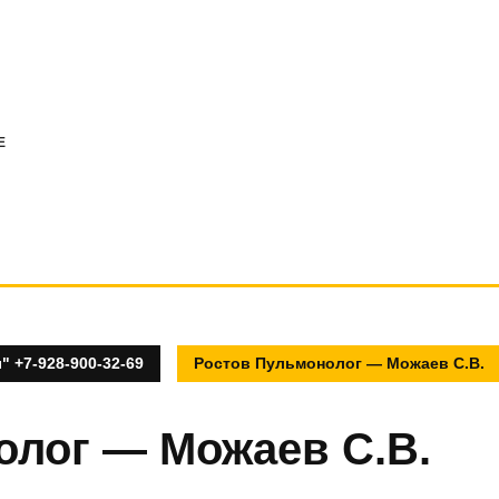
E
 +7-928-900-32-69
Ростов Пульмонолог — Можаев С.В.
олог — Можаев С.В.