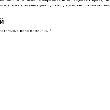
монолога, а также своевременном обращении к врачу, Вы
саться на консультацию к доктору возможно по контактн
й
зательные поля помечены
*