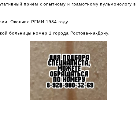
ьтативный приём к опытному и грамотному пульмонологу в 
рии. Окончил РГМИ 1984 году.
кой больницы номер 1 города Ростова-на-Дону.
Чтобы попасть на прием к данному
специалисту, позвоните по номеру
телефона 8-928-900-32-69