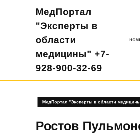
Перейти
МедПортал
к
содержимому
"Эксперты в
области
HOM
медицины" +7-
928-900-32-69
МедПортал "Эксперты в области медицины"
Ростов Пульмон