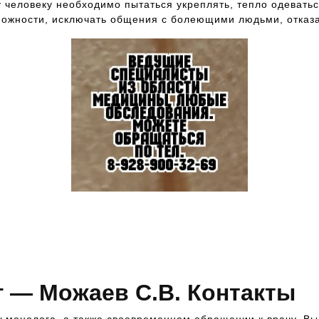
 человеку необходимо пытаться укреплять, тепло одеватьс
можности, исключать общения с болеющими людьми, отказа
Звоните и записывайтесь на
консультацию к ведущим
специалистам в области медицины —
8-928-900-32-69
 — Можаев С.В. Контакты