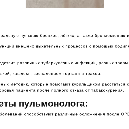
Запись к ведущим специалистам на любые
обследования стационарно и амбулаторно
ральную пункцию бронхов, лёгких, а также бронхоскопию 
функций внешних дыхательных процессов с помощью бодип
дствия различных туберкулёзных инфекций, разных травм 
кой, кашлем , воспалением гортани и трахеи.
ных методик, которые помогают курильщиком расстаться с
ровья пациента после полного отказа от табакокурения.
еты пульмонолога:
заболеваний способствуют различные осложнения после ОР