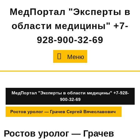
Перейти
МедПортал "Эксперты в
к
содержимому
области медицины" +7-
928-900-32-69
Меню
Меню
МедПортал "Эксперты в области медицины" +7-928-
900-32-69
Ростов уролог — Грачев Сергей Вячеславович
Ростов уролог — Грачев