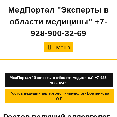
Перейти
МедПортал "Эксперты в
к
содержимому
области медицины" +7-
928-900-32-69
Меню
Меню
МедПортал "Эксперты в области медицины" +7-928-
900-32-69
Ростов ведущий аллерголог иммунолог- Бортникова
О.Г.