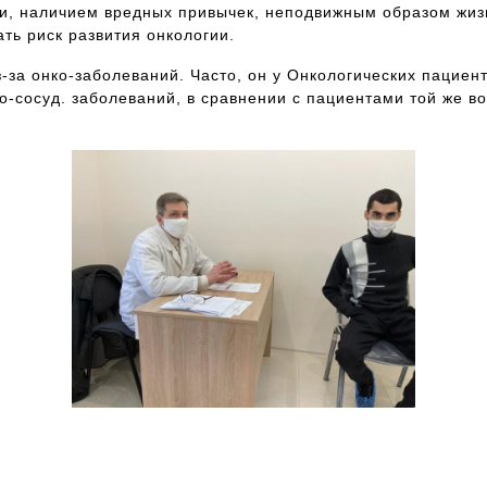
ни, наличием вредных привычек, неподвижным образом жи
ть риск развития онкологии.
-за онко-заболеваний. Часто, он у Онкологических пациен
о-сосуд. заболеваний, в сравнении с пациентами той же в
Если Вам нужна консультация на предмет, к
какому доктору обратиться, где пройти
обследование в кротчайшие сроки и т.п., звоните