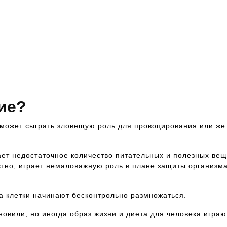
Если Вам нужна консультация на
предмет, к какому доктору
обратиться, где пройти
обследование в кротчайшие сроки и
т.п., звоните Чтобы попасть на
прием к данному специалисту,
позвоните по номеру телефона 8-928-
900-32-69
ие?
 может сыграть зловещую роль для провоцирования или же
ет недостаточное количество питательных и полезных веще
стно, играет немаловажную роль в плане защиты организма
да клетки начинают бесконтрольно размножаться.
новили, но иногда образ жизни и диета для человека игра