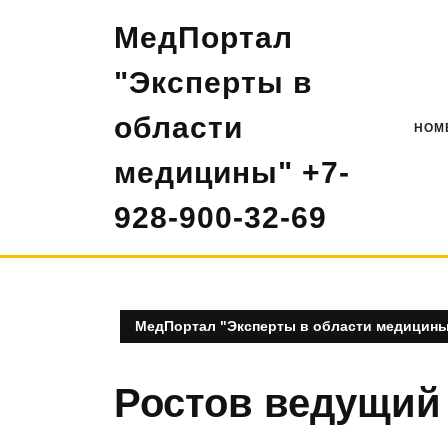
Перейти
МедПортал
к
содержимому
"Эксперты в
области
HOM
медицины" +7-
928-900-32-69
МедПортал "Эксперты в области медицины"
Ростов ведущий 