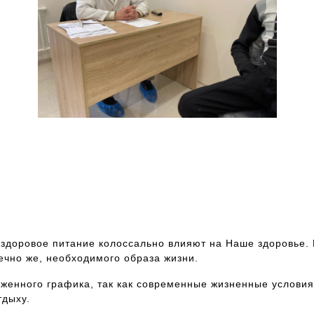
Как записаться на прием к специалисту? Это
просто. Вам следует всего лишь позвонить по
телефону 8 918- 55- 44 -698 и записаться на
консультацию к врачу
 здоровое питание колоссально влияют на Наше здоровье. 
ечно же, необходимого образа жизни.
уженного графика, так как современные жизненные условия
тдыху.