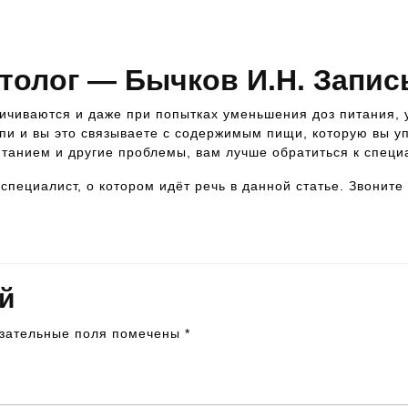
Чтобы попасть на прием к данному специалисту,
позвоните по номеру телефона 8-928-900-32-69
толог — Бычков И.Н. Запис
еличиваются и даже при попытках уменьшения доз питания, 
и и вы это связываете с содержимым пищи, которую вы у
итанием и другие проблемы, вам лучше обратиться к специ
специалист, о котором идёт речь в данной статье. Звоните
й
зательные поля помечены
*