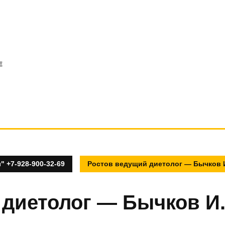
E
 +7-928-900-32-69
Ростов ведущий диетолог — Бычков И
диетолог — Бычков И.