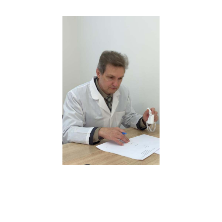
Звоните и записывайтесь на
консультацию к ведущим
специалистам в области
медицины — 8-928-900-32-69