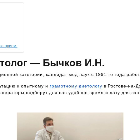
 на прием
толог — Бычков И.Н.
ионной категории, кандидат мед наук с 1991-го года рабо
ьтацию к опытному и
грамотному диетологу
в Ростове-на-Д
операторы подберут для вас удобное время и дату для зап