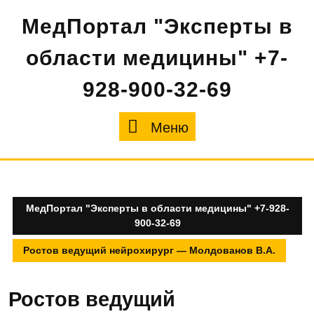
Перейти
МедПортал "Эксперты в
к
содержимому
области медицины" +7-
928-900-32-69
Меню
Меню
МедПортал "Эксперты в области медицины" +7-928-
900-32-69
Ростов ведущий нейрохирург — Молдованов В.А.
Ростов ведущий