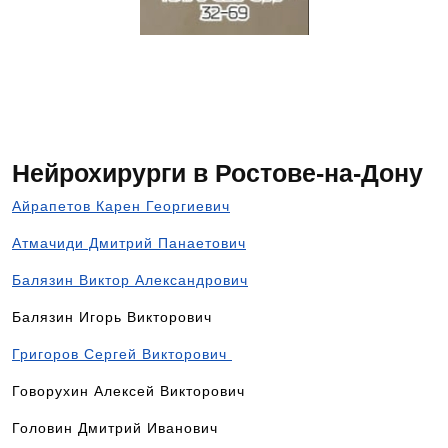
Чтобы попасть на прием
к данному специалисту,
позвоните по номеру
телефона 8-928-900-32-69
Нейрохирурги в Ростове-на-Дону
Айрапетов Карен Георгиевич
Атмачиди Дмитрий Панаетович
Балязин Виктор Александрович
Балязин Игорь Викторович
Григоров Сергей Викторович
Говорухин Алексей Викторович
Головин Дмитрий Иванович