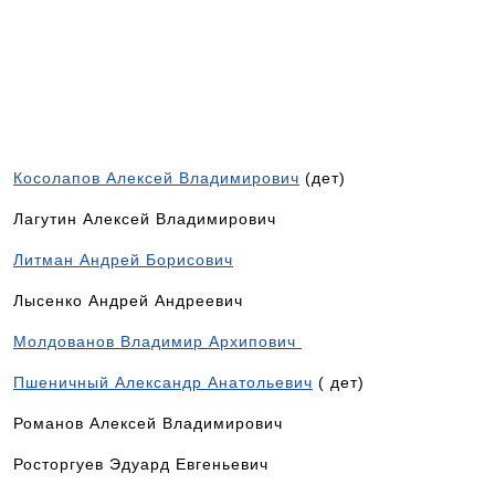
просто. Вам следует
всего лишь позвонить
по телефону,
указанному выше, и
записаться на
консультацию к врачу
Косолапов Алексей Владимирович
(дет)
Лагутин Алексей Владимирович
Литман Андрей Борисович
Лысенко Андрей Андреевич
Молдованов Владимир Архипович
Пшеничный Александр Анатольевич
( дет)
Романов Алексей Владимирович
Росторгуев Эдуард Евгеньевич