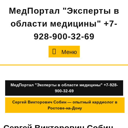
Перейти
МедПортал "Эксперты в
к
содержимому
области медицины" +7-
928-900-32-69
Меню
Меню
МедПортал "Эксперты в области медицины" +7-928-
900-32-69
Сергей Викторович Собин — опытный кардиолог в
Ростове-на-Дону