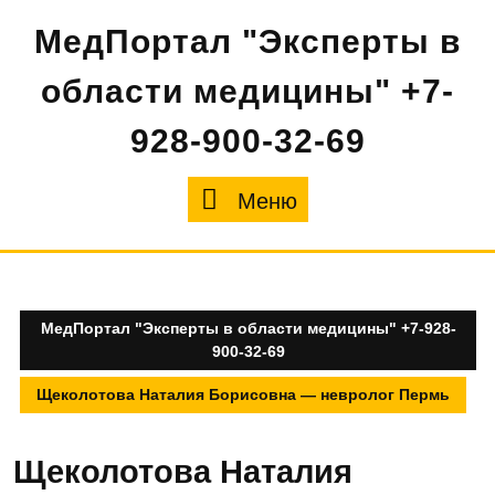
Перейти
МедПортал "Эксперты в
к
содержимому
области медицины" +7-
928-900-32-69
Меню
Меню
МедПортал "Эксперты в области медицины" +7-928-
900-32-69
Щеколотова Наталия Борисовна — невролог Пермь
Щеколотова Наталия