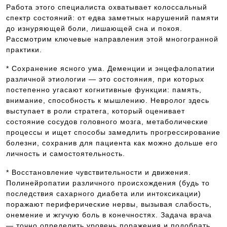
Работа этого специалиста охватывает колоссальный
спектр состояний: от едва заметных нарушений памяти
до изнуряющей боли, лишающей сна и покоя.
Рассмотрим ключевые направления этой многогранной
практики.
* Сохранение ясного ума. Деменции и энцефалопатии
различной этиологии — это состояния, при которых
постепенно угасают когнитивные функции: память,
внимание, способность к мышлению. Невролог здесь
выступает в роли стратега, который оценивает
состояние сосудов головного мозга, метаболические
процессы и ищет способы замедлить прогрессирование
болезни, сохранив для пациента как можно дольше его
личность и самостоятельность.
* Восстановление чувствительности и движения.
Полинейропатии различного происхождения (будь то
последствия сахарного диабета или интоксикации)
поражают периферические нервы, вызывая слабость,
онемение и жгучую боль в конечностях. Задача врача
— точно определить уровень поражения и подобрать