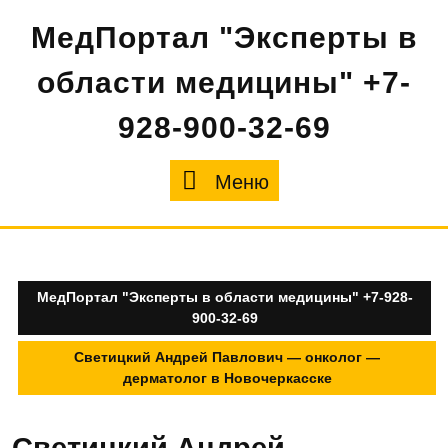
Перейти
МедПортал "Эксперты в
к
содержимому
области медицины" +7-
928-900-32-69
Меню
Меню
МедПортал "Эксперты в области медицины" +7-928-
900-32-69
Светицкий Андрей Павлович — онколог —
дерматолог в Новочеркасске