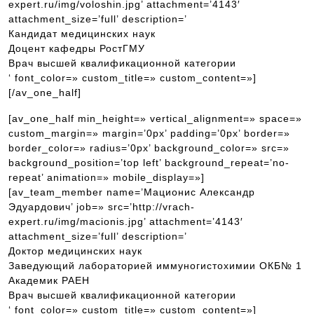
expert.ru/img/voloshin.jpg’ attachment=’4143′
attachment_size=’full’ description=’
Кандидат медицинских наук
Доцент кафедры РостГМУ
Врач высшей квалификационной категории
‘ font_color=» custom_title=» custom_content=»]
[/av_one_half]
[av_one_half min_height=» vertical_alignment=» space=»
custom_margin=» margin=’0px’ padding=’0px’ border=»
border_color=» radius=’0px’ background_color=» src=»
background_position=’top left’ background_repeat=’no-
repeat’ animation=» mobile_display=»]
[av_team_member name=’Мационис Александр
Эдуардович’ job=» src=’http://vrach-
expert.ru/img/macionis.jpg’ attachment=’4143′
attachment_size=’full’ description=’
Доктор медицинских наук
Заведующий лабораторией иммуногистохимии ОКБ№ 1
Академик РАЕН
Врач высшей квалификационной категории
‘ font_color=» custom_title=» custom_content=»]