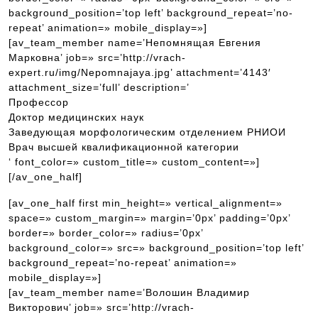
background_position=’top left’ background_repeat=’no-
repeat’ animation=» mobile_display=»]
[av_team_member name=’Непомнящая Евгения
Марковна’ job=» src=’http://vrach-
expert.ru/img/Nepomnajaya.jpg’ attachment=’4143′
attachment_size=’full’ description=’
Профессор
Доктор медицинских наук
Заведующая морфологическим отделением РНИОИ
Врач высшей квалификационной категории
‘ font_color=» custom_title=» custom_content=»]
[/av_one_half]
[av_one_half first min_height=» vertical_alignment=»
space=» custom_margin=» margin=’0px’ padding=’0px’
border=» border_color=» radius=’0px’
background_color=» src=» background_position=’top left’
background_repeat=’no-repeat’ animation=»
mobile_display=»]
[av_team_member name=’Волошин Владимир
Викторович’ job=» src=’http://vrach-