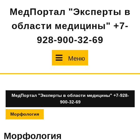
Перейти
МедПортал "Эксперты в
к
содержимому
области медицины" +7-
928-900-32-69
Меню
Меню
МедПортал "Эксперты в области медицины" +7-928-
900-32-69
Морфология
Морфология