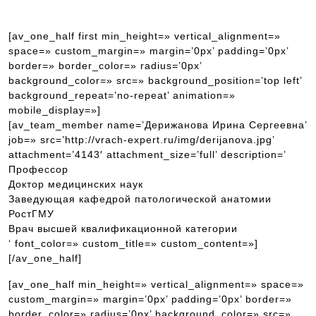
[av_one_half first min_height=» vertical_alignment=»
space=» custom_margin=» margin=’0px’ padding=’0px’
border=» border_color=» radius=’0px’
background_color=» src=» background_position=’top left’
background_repeat=’no-repeat’ animation=»
mobile_display=»]
[av_team_member name=’Дерижанова Ирина Сергеевна’
job=» src=’http://vrach-expert.ru/img/derijanova.jpg’
attachment=’4143′ attachment_size=’full’ description=’
Профессор
Доктор медицинских наук
Заведующая кафедрой патологической анатомии
РостГМУ
Врач высшей квалификационной категории
‘ font_color=» custom_title=» custom_content=»]
[/av_one_half]
[av_one_half min_height=» vertical_alignment=» space=»
custom_margin=» margin=’0px’ padding=’0px’ border=»
border_color=» radius=’0px’ background_color=» src=»