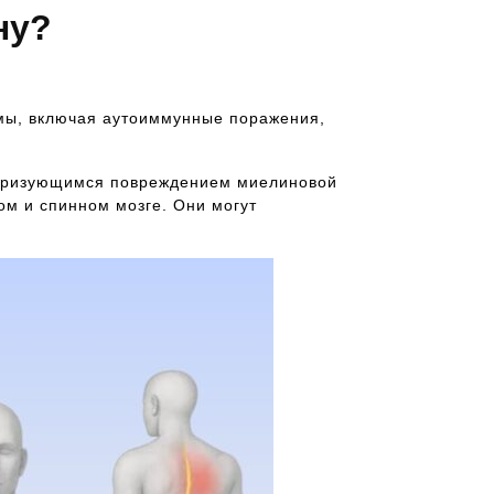
ну?
емы, включая аутоиммунные поражения,
теризующимся повреждением миелиновой
ом и спинном мозге. Они могут