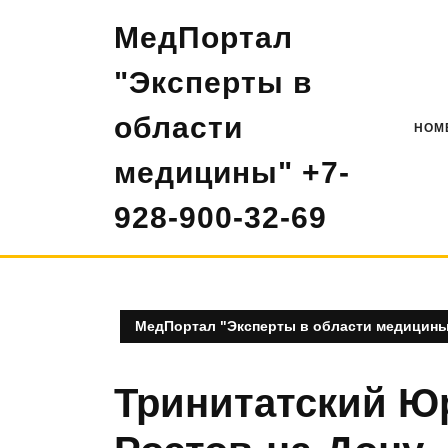
Перейти
МедПортал
к
содержимому
"Эксперты в
области
HOM
медицины" +7-
928-900-32-69
МедПортал "Эксперты в области медицины"
Тринитатский Ю