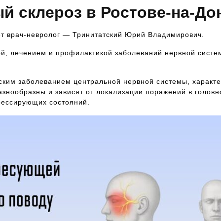
ый склероз в Ростове-на-До
ет врач-невролог — Тринитатский Юрий Владимирович.
ой, лечением и профилактикой заболеваний нервной сист
еским заболеванием центральной нервной системы, харак
знообразны и зависят от локализации поражений в головн
грессирующих состояний.