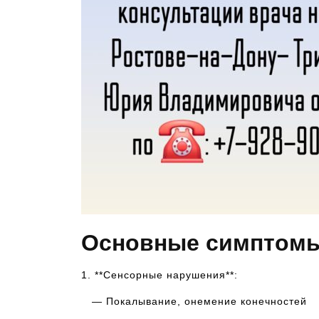
Основные симптомы
1. **Сенсорные нарушения**:
— Покалывание, онемение конечностей