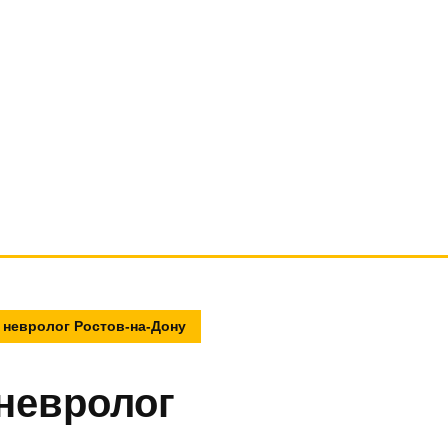
невролог Ростов-на-Дону
невролог