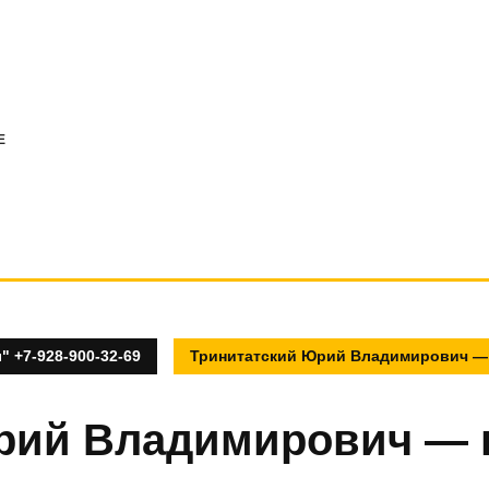
E
 +7-928-900-32-69
Тринитатский Юрий Владимирович — 
рий Владимирович — 