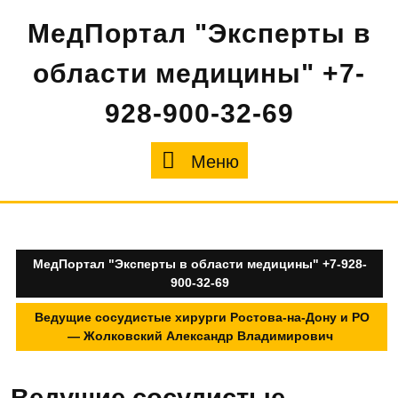
Перейти
МедПортал "Эксперты в
к
содержимому
области медицины" +7-
928-900-32-69
Меню
Меню
МедПортал "Эксперты в области медицины" +7-928-
900-32-69
Ведущие сосудистые хирурги Ростова-на-Дону и РО
— Жолковский Александр Владимирович