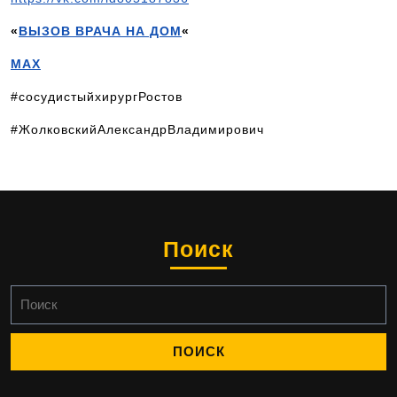
«
ВЫЗОВ ВРАЧА НА ДОМ
«
MAX
#сосудистыйхирургРостов
#ЖолковскийАлександрВладимирович
Поиск
Найти: