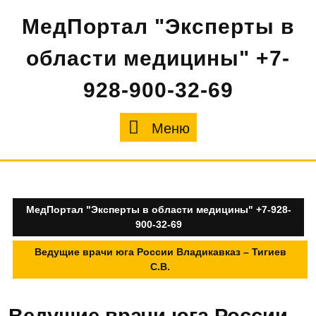
Перейти
МедПортал "Эксперты в
к
содержимому
области медицины" +7-
928-900-32-69
Меню
Меню
МедПортал "Эксперты в области медицины" +7-928-
900-32-69
Ведущие врачи юга России Владикавказ – Тигиев
С.В.