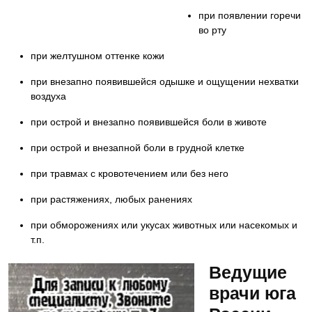
Как записаться на консультацию к
при появлении горечи
врачу? Звоните — 8-928-900-32-69
во рту
при желтушном оттенке кожи
при внезапно появившейся одышке и ощущении нехватки
воздуха
при острой и внезапно появившейся боли в животе
при острой и внезапной боли в грудной клетке
при травмах с кровотечением или без него
при растяжениях, любых ранениях
при обморожениях или укусах животных или насекомых и
т.п.
Ведущие
врачи юга