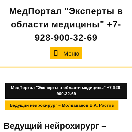
Перейти
МедПортал "Эксперты в
к
содержимому
области медицины" +7-
928-900-32-69
Меню
Меню
МедПортал "Эксперты в области медицины" +7-928-
900-32-69
Ведущий нейрохирург – Молдаванов В.А. Ростов
Ведущий нейрохирург –