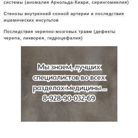
системы (аномалия Арнольда-Киари, сирингомиелия)
Стенозы внутренней сонной артерии и последствия
ишемических инсультов
Последствия черепно-мозговых травм (дефекты
черепа, ликворея, гидроцефалия)
Запись к ведущим специалистам на любые
обследования стационарно и амбулаторно