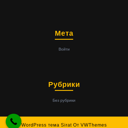
Мета
Войти
Рубрики
Без рубрики
WordPress тема Sirat
От VWThemes