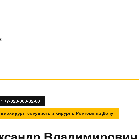
E
 +7-928-900-32-69
гиохирург- сосудистый хирург в Ростове-на-Дону
ксандр Владимирович 