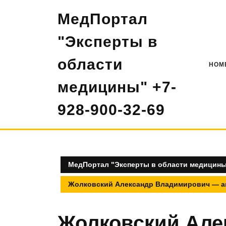
Перейти
МедПортал
к
содержимому
"Эксперты в
области
HOM
медицины" +7-
928-900-32-69
МедПортал "Эксперты в области медицины"
Жолковский Александр Владимирович — ан
Жолковский Але