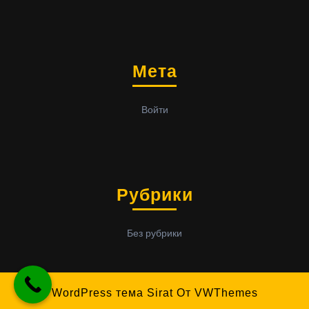
Мета
Войти
Рубрики
Без рубрики
WordPress тема Sirat
От VWThemes