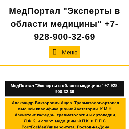
Перейти
МедПортал "Эксперты в
к
содержимому
области медицины" +7-
928-900-32-69
Меню
Меню
МедПортал "Эксперты в области медицины" +7-928-
900-32-69
Александр Викторович Ащев. Травматолог-ортопед
высшей квалификационной категории. К.М.Н.
Ассистент кафедры травматологии и ортопедии,
Л.Ф.К. и спорт. медицины Ф.П.К. и П.П.С.
РостГосМедУниверситета. Ростов-на-Дону