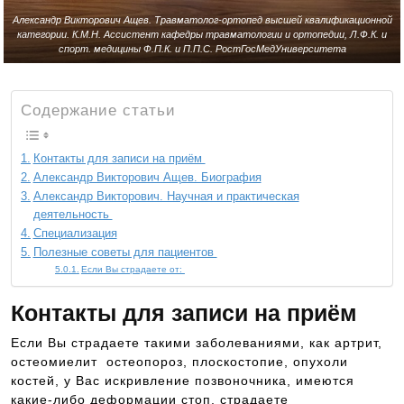
Александр Викторович Ащев. Травматолог-ортопед высшей квалификационной
категории. К.М.Н. Ассистент кафедры травматологии и ортопедии, Л.Ф.К. и
спорт. медицины Ф.П.К. и П.П.С. РостГосМедУниверситета
Содержание статьи
Контакты для записи на приём
Александр Викторович Ащев. Биография
Александр Викторович. Научная и практическая
деятельность
Специализация
Полезные советы для пациентов
Если Вы страдаете от:
Контакты для записи на приём
Если Вы страдаете такими заболеваниями, как артрит,
остеомиелит остеопороз, плоскостопие, опухоли
костей, у Вас искривление позвоночника, имеются
какие-либо деформации стоп, страдаете