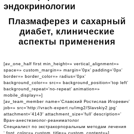
эндокринологии
Плазмаферез и сахарный
диабет, клинические
аспекты применения
[av_one_half first min_height=» vertical_alignment=»
space=» custom_margin=» margin=’0px’ padding=’0px’
border=» border_color=» radius=’0px’
background_color=» src=» background_position=’top left’
background_repeat=’no-repeat’ animation=»
mobile_display=»]
[av_team_member name=’Славский Ростислав Игоревич’
job=» src=’http://vrach-expert.ru/img2/Slavskiy2.jpg’
attachment=’4143′ attachment_size=’full’ description=’
Врач-анестезиолог-реаниматолог
Специалист по экстракорпоральным методам лечения
‘ font_color=» custom_title=» custom_content=»]