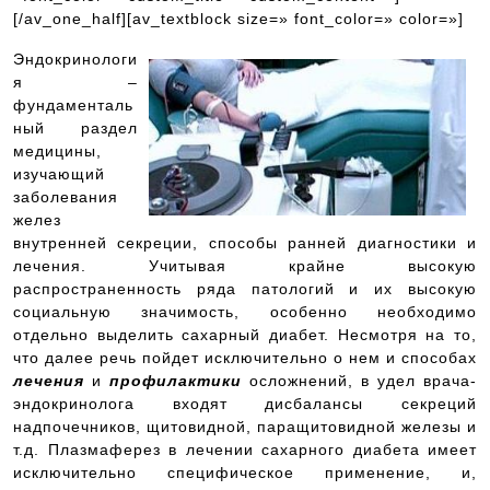
[/av_one_half][av_textblock size=» font_color=» color=»]
Эндокринологи
я –
фундаменталь
ный раздел
медицины,
изучающий
заболевания
желез
внутренней секреции, способы ранней диагностики и
лечения. Учитывая крайне высокую
распространенность ряда патологий и их высокую
социальную значимость, особенно необходимо
отдельно выделить сахарный диабет. Несмотря на то,
что далее речь пойдет исключительно о нем и способах
лечения
и
профилактики
осложнений, в удел врача-
эндокринолога входят дисбалансы секреций
надпочечников, щитовидной, паращитовидной железы и
т.д. Плазмаферез в лечении сахарного диабета имеет
исключительно специфическое применение, и,