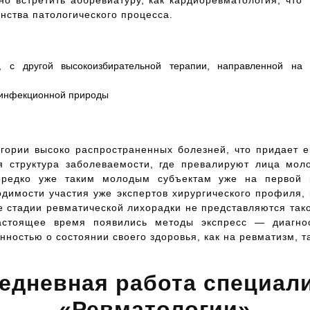
о встретить аббревиатуру, как кардиоревматология, что
нства патологического процесса.
 с другой высокоизбирательной терапии, направленной на
 инфекционной природы
тегории высоко распространенных болезней, что придает 
я структура заболеваемости, где превалируют лица мол
ередко уже таким молодым субъектам уже на первой 
димости участия уже экспертов хирургического профиля, 
стадии ревматической лихорадки не представляются тако
астоящее время появились методы экспресс — диагнос
ностью о состоянии своего здоровья, как на ревматизм, 
едневная работа специал
«Ревматологии»