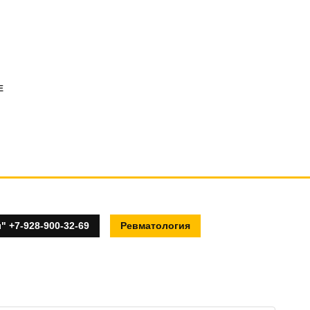
E
 +7-928-900-32-69
Ревматология