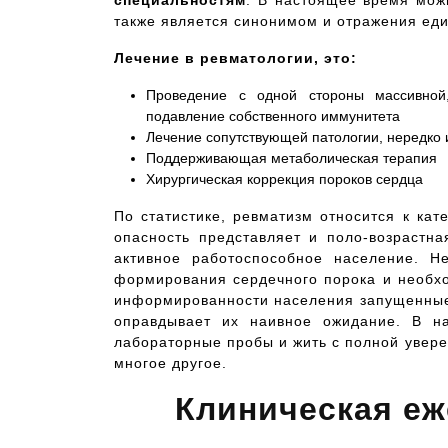
специальностям
. В настоящее время можн
также является синонимом и отражения еди
Лечение в ревматологии, это:
Проведение с одной стороны массивной,
подавление собственного иммунитета
Лечение сопутствующей патологии, нередко
Поддерживающая метаболическая терапия
Хирургическая коррекция пороков сердца
По статистике, ревматизм относится к ка
опасность представляет и поло-возрастна
активное работоспособное население. Н
формирования сердечного порока и необхо
информированности населения запущенные 
оправдывает их наивное ожидание. В н
лабораторные пробы и жить с полной уверен
многое другое.
Клиническая еж