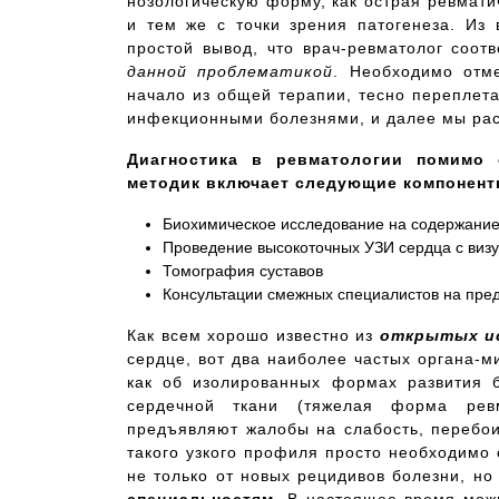
нозологическую форму, как острая ревмати
и тем же с точки зрения патогенеза. Из
простой вывод, что врач-ревматолог соот
данной проблематикой
. Необходимо отме
начало из общей терапии, тесно переплета
инфекционными болезнями, и далее мы рас
Диагностика в ревматологии помимо 
методик включает следующие компонент
Биохимическое исследование на содержание
Проведение высокоточных УЗИ сердца с визу
Томография суставов
Консультации смежных специалистов на пред
Как всем хорошо известно из
открытых и
сердце, вот два наиболее частых органа-
как об изолированных формах развития б
сердечной ткани (тяжелая форма рев
предъявляют жалобы на слабость, перебои
такого узкого профиля просто необходимо 
не только от новых рецидивов болезни, но