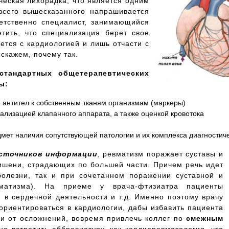
ческая лихорадка, что является одним
 всего вышесказанного напрашивается
ветственно специалист, занимающийся
тить, что специализация берет свое
ется с кардиологией и лишь отчасти с
скажем, почему так.
стандартных общетерапевтических
ы:
 антител к собственным тканям организмам (маркеры)
ализацией клапанного аппарата, а также оценкой кровотока
мет наличия сопутствующей патологии и их комплекса диагностич
сточников информации
, ревматизм поражает суставы и
мишени, страдающих по большей части. Причем речь идет
олезни, так и при сочетанном поражении суставной и
матизма). На приеме у врача-фтизиатра пациенты
 в сердечной деятельности и т.д. Именно поэтому врачу
ориентироваться в кардиологии, дабы избавить пациента
 и от осложнений, вовремя привлечь коллег по
смежным