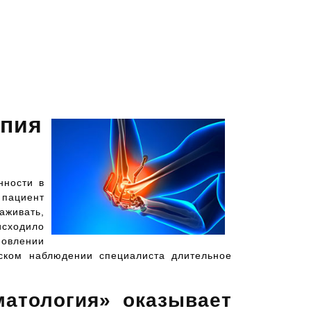
апия
нности в
 пациент
аживать,
исходило
новлении
еском наблюдении специалиста длительное
атология» оказывает