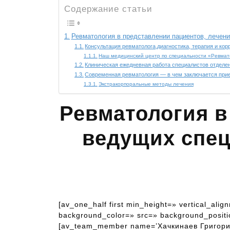
Содержание статьи
Ревматология в представлении пациентов, лечени
Консультация ревматолога,диагностика, терапия и ко
Наш медицинский центр по специальности «Ревмат
Клиническая ежедневная работа специалистов отделе
Современная ревматология — в чем заключается при
Экстракорпоральные методы лечения
Ревматология в
ведущих спец
[av_one_half first min_height=» vertical_al
background_color=» src=» background_positio
[av_team_member name=’Хачкинаев Григорий А