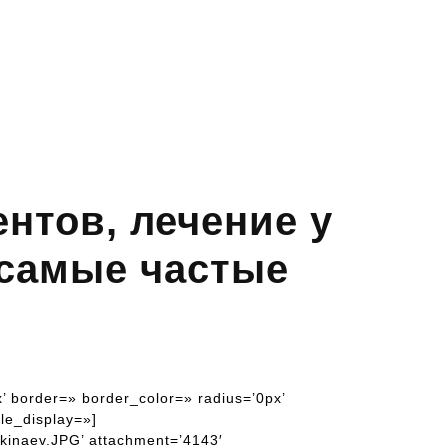
нтов, лечение у
 самые частые
’ border=» border_color=» radius=’0px’
le_display=»]
kinaev.JPG’ attachment=’4143′