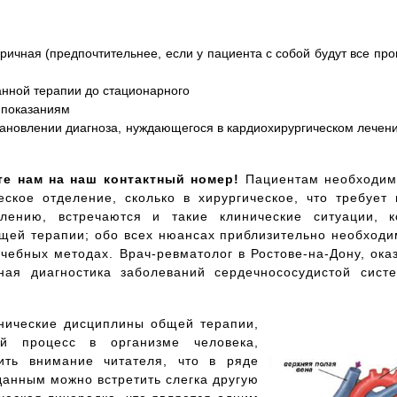
торичная (предпочтительнее, если у пациента с собой будут все п
анной терапии до стационарного
 показаниям
ановлении диагноза, нуждающегося в кардиохирургическом лечени
е нам на наш контактный номер!
Пациентам необходимо
еское отделение, сколько в хирургическое, что требует
лению, встречаются и такие клинические ситуации, 
щей терапии; обо всех нюансах приблизительно необходи
чебных методах. Врач-ревматолог в Ростове-на-Дону, ок
ая диагностика заболеваний сердечнососудистой сист
инические дисциплины общей терапии,
ий процесс в организме человека,
ить внимание читателя, что в ряде
анным можно встретить слегка другую