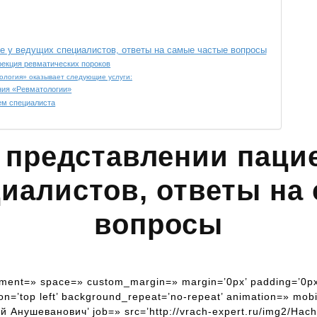
е у ведущих специалистов, ответы на самые частые вопросы
ррекция ревматических пороков
ология» оказывает следующие услуги:
ния «Ревматологии»
ем специалиста
 представлении пацие
иалистов, ответы на
вопросы
ignment=» space=» custom_margin=» margin=’0px’ padding=’0px
n=’top left’ background_repeat=’no-repeat’ animation=» mobi
нушеванович’ job=» src=’http://vrach-expert.ru/img2/Hach